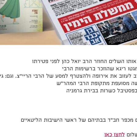
ותו השלים החוזר הרב יואל כהן לפני פטירתו
גטו ריגא שהוזכר ברשימות הרבי
עזוב את אירופה ולהצטרף למסע של הרבי הריי"צ. וגם: גי
רשה מסועפת מתקופת הרבי המהר"ש
פסטיבל כשרות בבירת גרמניה
 מכפר חב"ד בבתיהם של ראשי הישיבות הליטאיים
שלום
לחצו כאן