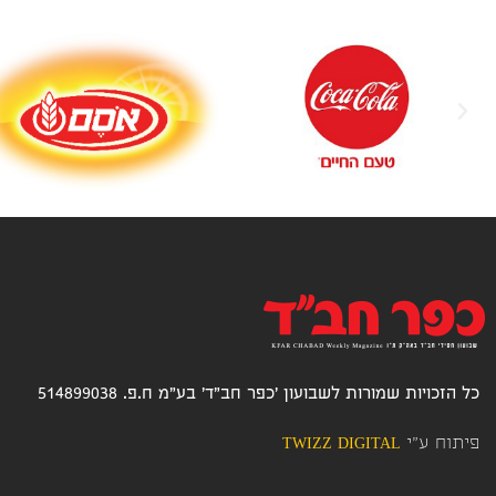
כל הזכויות שמורות לשבועון 'כפר חב"ד' בע"מ ח.פ. 514899038
פיתוח ע"י
TWIZZ DIGITAL