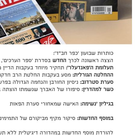
כותרות שבועון 'כפר חב"ד':
הצצה ראשונה לכרך
החדש
בסדרת 'ספר הערכים', א
תעלומת ה'פאנדעלר':
תחקיר מיוחד בעקבות הדיין מ
ההחלטה הגורלית:
מסע בעקבות החלטת הרב חדקוב ל
סערת סטרדוב:
ניסיון החורבן והנחמה הגדולה בפ
כשר למהדרין:
סיפורו של האברך שנשמתו הוצתה ב
בגיליון 'נשימה:
האישה שמאחורי סערת הפאות
במוסף החדשות:
סיקור מקיף מביקורם של התמימים
להורדת מוסף החדשות במהדורה דיגיטלית ללא ת