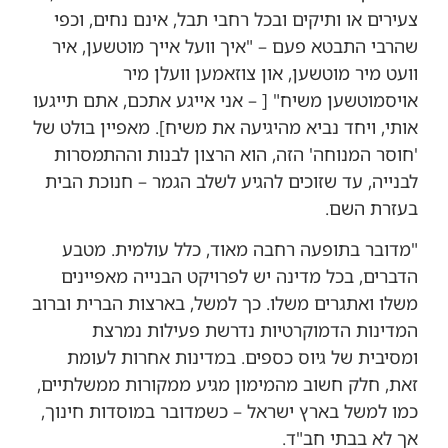
צעירים או ותיקים ובכל רחבי תבל, אינם נחים, וכפי
שהרבי התבטא פעם – "איך וועל אייך מוטשען, איר
וועט מיר מוטשען, און צוזאמען וועלן מיר
אויסמוטשען משיח" [ – אני אייגע אתכם, אתם תייגעו
אותי, ויחד נביא מהיגיעה את משיח]. מאפיין בולט של
'חוסר המנוחה' הזה, הוא הרצון לבנות וההתמסרות
לבנייה, עד שזוכים להגיע לשלב הגמר – חנוכת הבית
בעזרת השם.
"מדובר בתופעה רחבה מאוד, כלל עולמית. מטבע
הדברים, בכל מדינה יש לפרויקט הבנייה מאפיינים
משלו ואתגרים משלו. כך למשל, בארצות הברית וברוב
המדינות הדמוקרטיות נדרשת פעילות נמרצת
ומסיבית של גיוס כספים. במדינות אחרות לעומת
זאת, חלק חשוב מהמימון מגיע ממקורות ממשלתיים,
כמו למשל בארץ ישראל – כשמדובר במוסדות חינוך,
אך לא בבתי חב"ד.