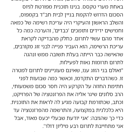
באחת מערי טקסס. בנינו תוכנית מפורטת לגיוס
הסכום הדרוש להקמת בניין לבית חב"ד בקמפוס,
והשלב הראשון והעיקרי היה עריכת רשימה של כמאה
וחמישים ידידים ותומכים 'כבדים', והערכה כמה כל
אחד מהם עשוי לתרום. כחלק מהבדיקה לקראת
עריכת הרשימה, הוא העביר פנייה לבני זוג מקורבים,
שהאישה כבר הייתה בעלת תשובה ממש ונהגה
לתרום תרומות נאות לפעילות.
"ואולם בני הזוג ענו, שאינם מעוניינים לתרום למטרה
זו. כשהדברים התקדמו, וכאשר כמה שבועות לפני
חתימת החוזה על הקרקע היה חסר סכום משמעותי,
הרב סלונים שיגר אליה את הפרזנטציה של הפרויקט,
וכתב, שכתורמת קבועה מגיע לה לראות את התוכנית.
היא כלכלנית במקצועה, והתרשמה מהפרזנטציה עד
כדי כך שהגיבה: 'אני יודעת שבעלי יכעס מאוד, אבל
אני מתחייבת לתרום רבע מיליון דולר'.