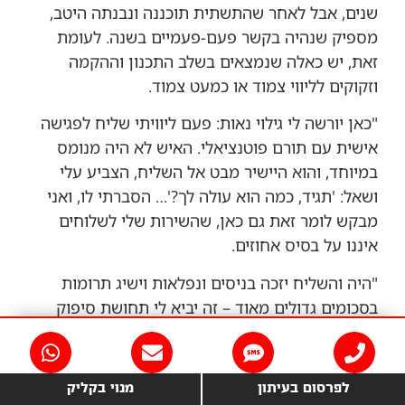
שנים, אבל לאחר שהתשתית תוכננה ונבנתה היטב,
מספיק שנהיה בקשר פעם-פעמיים בשנה. לעומת
זאת, יש כאלה שנמצאים בשלב התכנון וההקמה
וזקוקים לליווי צמוד או כמעט צמוד.
"כאן יורשה לי גילוי נאות: פעם ליוויתי שליח לפגישה
אישית עם תורם פוטנציאלי. האיש לא היה מנומס
במיוחד, והוא היישיר מבט אל השליח, הצביע עלי
ושאל: 'תגיד, כמה הוא עולה לך?'… הסברתי לו, ואני
מבקש לומר זאת גם כאן, שהשירות שלי לשלוחים
איננו על בסיס אחוזים.
"היה והשליח יזכה בניסים ונפלאות וישיג תרומות
בסכומים גדולים מאוד – זה יביא לי תחושת סיפוק
ברוך השם, אבל לא יגדיל את שכרי. העלות של הייעוץ
נקבעת מראש לפי סדר הגודל של הפרויקט על בסיס
שעות, ואוכל להבטיח נאמנה שהיא נמוכה בהרבה
לפרסום בעיתון
מנוי בקליק
מהמקובל בעולם הייעוץ הפיננסי והייעוץ בגיוס