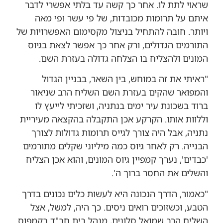
שראוי לתת לו. אחר כך קשה עד בלתי אפשרי לדבר
איתם על תרומות מכובדות, של פי עשר ופי מאה
ויותר. חובה להתחיל בניצול מקסימום האפשרויות של
התורמים הגדולים, ורק אחר כך אפשר לצאת בגיוס
המונים ולהצליח בו הצלחה גדולה בעזרת השם.
"ראיתי את זה במוחש, בין השאר, בבניין הגדול
והמפואר שהקים בעזרת השם השליח הרב שניאור
ברוד בשכונת עיר ימים בנתניה, ושזכיתי לייעץ לו
וללוות אותו. הקרקע אכן התקבלה בהקצאה מעיריית
נתניה, אבל היה צורך לגייס תרומות גדולות לצורך
הבנייה. רק לאחר גיוס כמה מיליוני שקלים מתורמים
'כבדים', נערך קמפיין גיוס המונים, והוא אכן הצליח
והשלים את החסר ברוך ה'.
"כאמור, הדרך הנכונה היא לעשות כלים נכונים בדרך
הטבע, וכשזוכים רואים ניסים. כך היה, למשל, אצל
השליח הרב שמואל סלונים, מנהל בית חב"ד בקמפוס