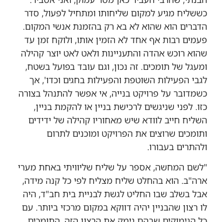
כששליח מגיע למקום שליחותו ומתחיל לפעול, סדר
הדברים הוא שהוא לא בא רק בהזמנת אנשי המקום.
פעמים רבות אף אחד לא הזמין אותו, ולוקח זמן עד
שהוא רוכש אהדה והתעניינות ולאט לאט יוצר קהילה
ומעגל של תומכים. זה נכון, וגם עובד בפועל בשטח,
לגבי הפעילות השוטפת והפעילות בחגים וכדו', אך
כשמדובר על פרויקט בנייה, אי אפשר להתנהל בצורה
כזו. לפני שניגשים לרכישת בניין או להקמת בניין,
השליח חייב לוודא שיש מאחוריו קהילה של ידידים
ותומכים שרוצים את הפרויקט ומוכנים לתרום
ולהתרים בעבורו.
"לשם המחשה, אספר על שליח שליוויתי באחת מערי
ארה"ב. הוא בהחלט שליח מצליח לפי כל קנה מידה,
אבל בשלב שבו החליט לגשת לבניית בית חב"ד, היה
לו רצון שהבניין יהיה דווקא במקום מרכזי ביותר. עם
כל הנימוקים שבהם נימק את הרצון הזה, התומכים