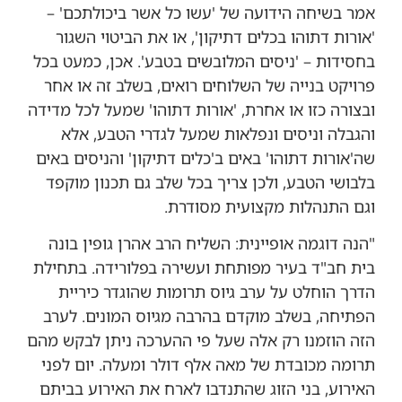
אמר בשיחה הידועה של 'עשו כל אשר ביכולתכם' –
'אורות דתוהו בכלים דתיקון', או את הביטוי השגור
בחסידות – 'ניסים המלובשים בטבע'. אכן, כמעט בכל
פרויקט בנייה של השלוחים רואים, בשלב זה או אחר
ובצורה כזו או אחרת, 'אורות דתוהו' שמעל לכל מדידה
והגבלה וניסים ונפלאות שמעל לגדרי הטבע, אלא
שה'אורות דתוהו' באים ב'כלים דתיקון' והניסים באים
בלבושי הטבע, ולכן צריך בכל שלב גם תכנון מוקפד
וגם התנהלות מקצועית מסודרת.
"הנה דוגמה אופיינית: השליח הרב אהרן גופין בונה
בית חב"ד בעיר מפותחת ועשירה בפלורידה. בתחילת
הדרך הוחלט על ערב גיוס תרומות שהוגדר כיריית
הפתיחה, בשלב מוקדם בהרבה מגיוס המונים. לערב
הזה הוזמנו רק אלה שעל פי ההערכה ניתן לבקש מהם
תרומה מכובדת של מאה אלף דולר ומעלה. יום לפני
האירוע, בני הזוג שהתנדבו לארח את האירוע בביתם