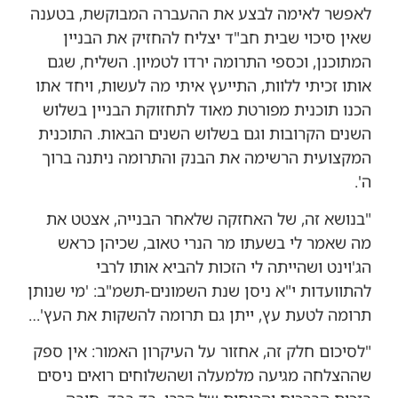
לאפשר לאימה לבצע את ההעברה המבוקשת, בטענה
שאין סיכוי שבית חב"ד יצליח להחזיק את הבניין
המתוכנן, וכספי התרומה ירדו לטמיון. השליח, שגם
אותו זכיתי ללוות, התייעץ איתי מה לעשות, ויחד אתו
הכנו תוכנית מפורטת מאוד לתחזוקת הבניין בשלוש
השנים הקרובות וגם בשלוש השנים הבאות. התוכנית
המקצועית הרשימה את הבנק והתרומה ניתנה ברוך
ה'.
"בנושא זה, של האחזקה שלאחר הבנייה, אצטט את
מה שאמר לי בשעתו מר הנרי טאוב, שכיהן כראש
הג'וינט ושהייתה לי הזכות להביא אותו לרבי
להתוועדות י"א ניסן שנת השמונים-תשמ"ב: 'מי שנותן
תרומה לטעת עץ, ייתן גם תרומה להשקות את העץ'…
"לסיכום חלק זה, אחזור על העיקרון האמור: אין ספק
שההצלחה מגיעה מלמעלה ושהשלוחים רואים ניסים