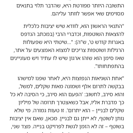
התשובה היותר מפורטת היא, שהדבר תלוי בתנאים
מסוימים שאי אפשר לוותר עליהם.
"התנאי הראשון הוא, לוודא שיש יציבות כלכלית
להוצאות השוטפות, וכדברי הרבי (במכתב הנדפס
באגרות קודש ט', ש"ה): "…שיטתי היא שפעולות
הרגילות ושוטפות צריכים למצוא האמצעים על אתר,
שאז סימן הוא שזהו ארגון שיש לו עתיד ויש מעוניינים
בהתפתחותו".
"אחת השגיאות הנפוצות היא, לאחר שפנו למישהו
בבקשה לתרום אלף ושמונה מאות שקלים, למשל,
והוא סירב, לחשוב: 'הפעם הוא סירב, כי הסיבה לא כל
כך מדברת אליו, אבל כשאצטרך תרומה של מיליון
שקלים לבניין – הוא יתרום'. זו טעות גמורה. מי שלא
נותן לשוטף, לא ייתן גם לבניין. מכאן, שאם אין יציבות
בשוטף – זה לא הזמן לגשת לפרויקט בנייה. מצד שני,