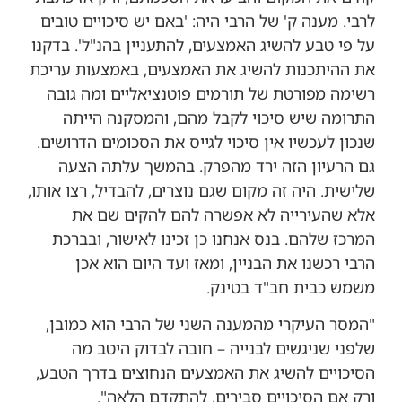
לרבי. מענה ק' של הרבי היה: 'באם יש סיכויים טובים
על פי טבע להשיג האמצעים, להתעניין בהנ"ל'. בדקנו
את ההיתכנות להשיג את האמצעים, באמצעות עריכת
רשימה מפורטת של תורמים פוטנציאליים ומה גובה
התרומה שיש סיכוי לקבל מהם, והמסקנה הייתה
שנכון לעכשיו אין סיכוי לגייס את הסכומים הדרושים.
גם הרעיון הזה ירד מהפרק. בהמשך עלתה הצעה
שלישית. היה זה מקום שגם נוצרים, להבדיל, רצו אותו,
אלא שהעירייה לא אפשרה להם להקים שם את
המרכז שלהם. בנס אנחנו כן זכינו לאישור, ובברכת
הרבי רכשנו את הבניין, ומאז ועד היום הוא אכן
משמש כבית חב"ד בטינק.
"המסר העיקרי מהמענה השני של הרבי הוא כמובן,
שלפני שניגשים לבנייה – חובה לבדוק היטב מה
הסיכויים להשיג את האמצעים הנחוצים בדרך הטבע,
ורק אם הסיכויים סבירים, להתקדם הלאה".