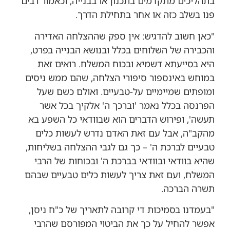
בתהליכים מתקדמים בתכנון או בבנייה, וכאמור רבים
פנו בשלב כזה או אחר בתחילת הדרך.
"כאן חשוב להדגיש: אין ספק שההצלחה האדירה
והכבירה של השלוחים בכלל ובנושא הבנייה בפרט,
היא בסייעתא דשמיא ובכוח המשלח. רואים זאת
במוחש באינספור סיפורי הצלחה, שהם ממש ניסים
ומופתים שמיימיים על-טבעיים. ואולם כשם שעל
הפרנסה בכלל נאמר 'וברכך ה' אלקיך בכל אשר
תעשה', ופירוש הדברים הוא שבוודאי כל השפע בא
מהקב"ה, אבל עם זאת האדם נדרש לעשות כלים
טבעיים לברכת ה' – כך גם לגבי ההצלחה בשליחות,
שהיא בוודאי ובוודאי בברכת ה' ובכוחות של הרבי
המשלח, ועם זאת צריך לעשות כלים טבעיים שבהם
תשרה הברכה.
"בעמדנו בסמיכות די קרובה לתאריך של כ"ח ניסן,
אפשר להחיל על כך את הביטוי המפורסם שהרבי