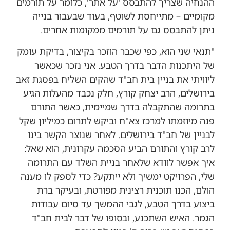
ההנחיה שצריך להתבסס 'על אתר', כלומר על תורמים
מקומיים – מתייחסת לשוטף, בעוד שבעבור בנייה
ניתן להתבסס גם על תורמים ממקומות אחרים.
"תנאי שני הוא, כפי שכבר הוזכר בקיצור, בדיקת עומק
של היתכנות הדבר בדרך הטבע. אני נזכר שכאשר
ליוויתי את בניין בית חב"ד שהקים השליח בפסגת זאב
בירושלים, הרב יצחק קורץ, חלק נכבד מהעלות הגיע
בתרומה שהתקבלה בדרך שמיימית, כאשר התורם
פנה מיוזמתו למרכז צא"ח וביקש לתרום כמיליון שקל
לבניין של חב"ד בירושלים. לאחר שנוצר הקשר בינו
לרב קורץ והתורם הביע הסכמה עקרונית, הוא שאל:
איך אפשר לוודא שלאחר בניית השלד עם התרומה
שלי, הפרויקט ימשיך ולא ייתקע? כדי לספק לו מענה
הולם, הכנו תוכנית רצינית מפורטת, ובעיקר ברת
ביצוע בדרך הטבע, לגבי ההמשך עד סיום עבודות
הגמר. האיש השתכנע, ובסופו של דבר לבית חב"ד