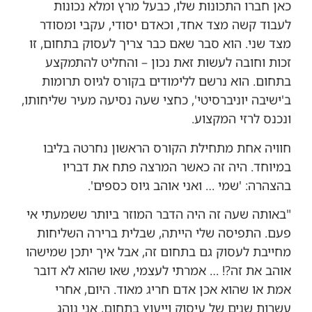
כאן חברו התכונות שלו, כבעל מרץ ומלא נכונות
לעבוד קשה מצד אחד, וכאדם יסודי, עקבי ומסודר
מצד שני. הוא סבר שאם כבר צריך לעסוק בתחום, זו
זכות וחובה לעשות זאת נכון – והחליט להתמקצע
בתחום. הוא נרשם ללימודים בקורס לגיוס תרומות
ב'ישיבה יוניברסיטי', כחצי שעה נסיעה מעיר שליחותו,
ונכנס לרזי המקצוע.
חוויה אחת מתחילת הקורס הראשון נחרטה בליבו
במיוחד. היה זה כאשר המרצה פתח את דבריו
בהצהרה: 'שמי … ואני אוהב גיוס כספים'.
"באותה שעה זה היה הדבר המוזר ביותר ששמעתי אי
פעם. התפיסה שלי הייתה, שבלית ברירה השליחות
מחייבת לעסוק גם בתחום זה, אבל איך יתכן שמישהו
אוהב את זה?! … אמרתי לעצמי, שאו שהוא לא דובר
אמת או שהוא אכן אדם חריג מאוד. היום, אחרי
עשרות שנים של עיסוק וייעוץ בתחום, אני נוהג