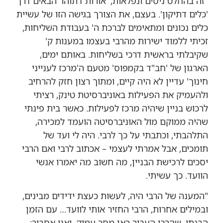
"זה בהחלט ניסים ונפלאות, 'אורות דתוהו' הבאים דרך
'כלים דתיקון'. בעצם, את הצורך בגישה הזו של עשיית
כלים נכונים ומתאימים לברכת ה' בעבודת השליחות,
זכיתי ללמוד ישירות מהרבי בעצמו במענות ק'
שקיבלתי בראשית דרכי בשליחות. באותם ימים,
הארגון של 'חב"ד בקמפוס' מטעם ה'מרכז לענייני
חינוך' עדיין לא היה קיים, ומתוך רצון חזק להרחיב
ולהעמיק את הפעילות באוניברסיטת טינק, רציתי
לרכוש בניין שיהיה מרכז לפעילות. כאשר בית פינתי
שהיה ממוקם מול האוניברסיטה הועמד למכירה,
התלהבתי, וכתבתי על כך לרבי. היה לי ועד של
תומכים, אבל אמרתי לעצמי – אכתוב לרבי ואם הרבי
יסכים לרכישת הבניין, מה חשוב מה יאמרו אנשי
הוועד. כך עשיתי.
"המענה של הרבי היה, לעשות כעצת ידידים מבינים,
ובמילים אחרות, הרבי החזיר אותי לוועד… עם הזמן
הבנתי, שהרבי העביר כאן מסר עמוק, ואני אסביר: