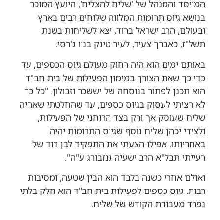
המייסד והמנהל של 'שליח להצליח', היועץ המוכר
בנושא גיוס תרומות המלווה שלוחים רבים בארץ
ובעולם, הרב ישראל ברוד, יצא לשליחות בשנת
תשל"ז, כאברך צעיר, לעיר טינק בניו ג'רסי.
באותם ימים הוא היה רחוק מעולם גיוס הכספים, עד
כדי כך שאת הצורך במימון הפעילות של בית חב"ד
הוא תכנן לפתור בנוסחה של יששכר וזבולון. "כל כך
לא רציתי לעסוק בגיוס כספים, עד שהחלטתי שאהיה
שליח שעוסק אך ורק בצד הרוחני של הפעילות,
ולצידי יכהן שליח נוסף שגיוס התרומות יהיה
באחריותו. אפילו הצעתי את התפקיד לבן דוד של
רעייתי תבל"א הרב ישעיה גנזבורג ע"ה".
ואולם אחרי כשנה בלבד הוא הבין שטעה, ומסיבות
רבות. גיוס כספים לפעילות בית חב"ד הוא חלק בלתי
נפרד מעבודת הקודש של שליח.