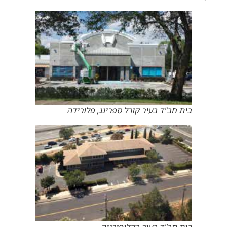
בית חב"ד בעיר קורל ספרינג, פלורידה