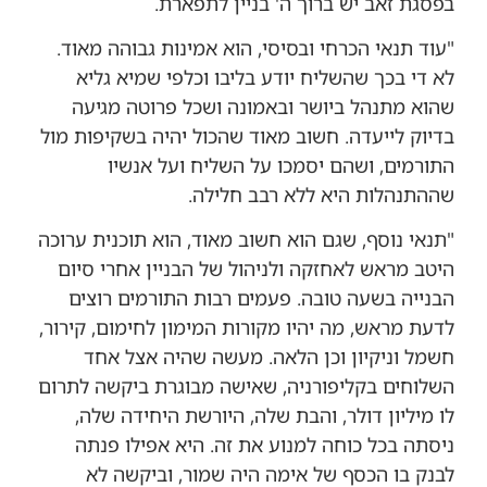
בפסגת זאב יש ברוך ה' בניין לתפארת.
"עוד תנאי הכרחי ובסיסי, הוא אמינות גבוהה מאוד.
לא די בכך שהשליח יודע בליבו וכלפי שמיא גליא
שהוא מתנהל ביושר ובאמונה ושכל פרוטה מגיעה
בדיוק לייעדה. חשוב מאוד שהכול יהיה בשקיפות מול
התורמים, ושהם יסמכו על השליח ועל אנשיו
שההתנהלות היא ללא רבב חלילה.
"תנאי נוסף, שגם הוא חשוב מאוד, הוא תוכנית ערוכה
היטב מראש לאחזקה ולניהול של הבניין אחרי סיום
הבנייה בשעה טובה. פעמים רבות התורמים רוצים
לדעת מראש, מה יהיו מקורות המימון לחימום, קירור,
חשמל וניקיון וכן הלאה. מעשה שהיה אצל אחד
השלוחים בקליפורניה, שאישה מבוגרת ביקשה לתרום
לו מיליון דולר, והבת שלה, היורשת היחידה שלה,
ניסתה בכל כוחה למנוע את זה. היא אפילו פנתה
לבנק בו הכסף של אימה היה שמור, וביקשה לא