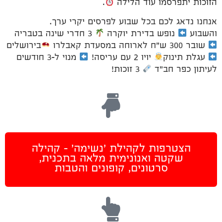
הזוכות יתפרסמו עוד הלילה
.
אנחנו נדאג לכם בכל שבוע לפרסים יקרי ערך.
והשבוע
נופש בדירת יוקרה
3 חדרי שינה בטבריה
שובר 300 ש"ח לארוחה במסעדת קאבלרו
בירושלים
עגלת תינוק
יויו 2 עם עריסה!
מנוי ל-3 חודשים
לעיתון כפר חב"ד
3 זוכות!
הצטרפות לקהילת 'נשימה' - קהילה
שקטה ואנונימית מלאה בתכנית,
סרטונים, קופונים והטבות