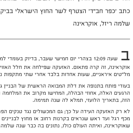
כתב 'כפר חב"ד' הצטרף לשר החוץ הישראלי בביקו
שלמה ריזל, אוקראינה
ב
שעה 12:09 בצהרי יום חמישי שעבר, בדיוק בעו
אוקראינה, זה קרה פתאום. האזעקה שפילחה את חלל האווי
מל"טים איראניים, שעות אחדות בלבד אחרי שתי מתקפות נר
בעודי פותח בתנופה את דלת המבואה הראשית של הבניין גד
הרגעים האלה, אחוזי הבהלה, המחישו מקרוב את המלחמה 
הזה, בתאריך הלועזי, תמלא לה שנה תמימה.
לא רק האזעקה העידה על כך; גם המכשולים נגד טנקים הפרו
מכף רגל ועד ראש שנראים בקרנות רחוב או מחוץ לבניינים
שאוקראינה, ואיתה העולם כולו, נתונים בה כבר שנה שלמה.