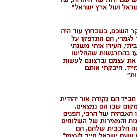
 שגרירות של היהדות, של
ראל ושל ארץ ישראל"
ר השכם, כשבחוץ עוד היה
לגמרי, הם התדפקו על
יתי, העירו אותי משנתי
עו בהתרגשות שהחליטו
את עצמם וברצונם לעשות
ייד. חיבקתי אותם
ת"
חב"ד הם נקודת אור יהודית
קום שבו הם נמצאים.
 האבהית של הרבי, הפנים
ות והמאירות של השלוחים
ה הלבבית שלהם, הם
שעם ישראל חייב לעצמו"