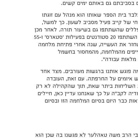
בסביבתם גם באותם ימים קשים.
מלבד בית הספר שאותו הוא מנהל עם זוגתו
חי של קייב פעיל מסביב לשעון. כך למשל,
פללים שהשתתפו גם בשיעור תורה. לאחר מכן
הגיעו יהודים מכל הסביבה לקבל תנורים ושמיכות. בצהריים השתתפו 20 סטודנטים בפעילות 'סטארס' ו-55
שחזר את העשייה, שנה אחרי פתיחת מלחמה
עייפים מהמלחמה, מהמחסור בחשמל
 מלאות עבודה".
 פוגש אותנו ברגשות מעורבים. מצד אחד
יש איומים על החרפתה. עם זאת, העובדה
ת השליחות ביתר שאת, תוך שהקהילה לא רק
יה לקב"ה על כך שאנחנו עדיין כאן, חיילים
ות כבר היום בסיום המלחמה הזו ובסיום
רבי הרב משה טאהלער לא פגשנו בה שכן הוא