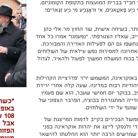
י חב"ד בברית המועצות בתקופת הקומוניזם.
אטָאנִים, אִי וו'אָגְניֶע מִי ניֶע זְגַארִים!
תר, בשיחה אישית, שר החוץ מר אלי כהן
ב, שאליו הצטרפתי. "נפעמנו" אמרו כל אחד
נחשפו גם הם לפעילות האדירה והמבורכת.
האחרונה למסירות נפש עילאית של השלוחים
ל בכוח המשלח המשיך לפעול ולהאיר, לגדול
אוקראינה, המשמש יו"ר 'פדרציית הקהילות
יהודיות רבות במדינה. שעה קלה אחרי ירידת
, בבוקר יום חמישי שעבר, הוא שם פעמיו
ייה המתגוררת בבוצ'ה, הפרבר הצפוני של
"כשר 
שוטף על ידי השלוחים.
באופן
08
משל הבכירים בקייב לדמות המייצגת של
אבל י
י זלנסקי לייצג את יהדות אוקראינה בפני
הפזור
ה שמרשים הרבה יותר הוא החלטתו להישאר