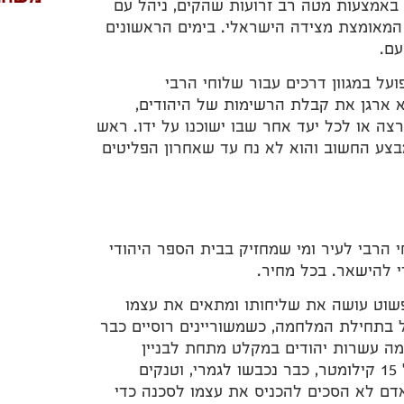
 באמצעות מטה רב זרועות שהקים, ניהל עם
המאומצת מצידה הישראלי. בימים הראשונים
עם.
זה התפתח במהירות למוקד הצלה תוסס, JRNU, הפועל במגוון דרכים עבור שלוחי הרבי
הוא ארגן את קבלת הרשימות של היהודים,
צה או לכל יעד אחר שבו ישוכנו על ידו. ראש
בצע החשוב והוא לא נח עד שאחרון הפליטים
י הרבי לעיר ומי שמחזיק בבית הספר היהודי
י להישאר. בכל מחיר.
פשוט עושה את שליחותו ומתאים את עצמו
 בתחילת המלחמה, כשמשוריינים רוסיים כבר
כמה עשרות יהודים במקלט מתחת לבניין
מגוריהם, מנותקים מהעולם החיצון. בוצ'ה ואירפין, מרחק של 15 קילומטר, כבר נכבשו לגמרי, וטנקים
אדם לא הסכים להכניס את עצמו לסכנה כדי