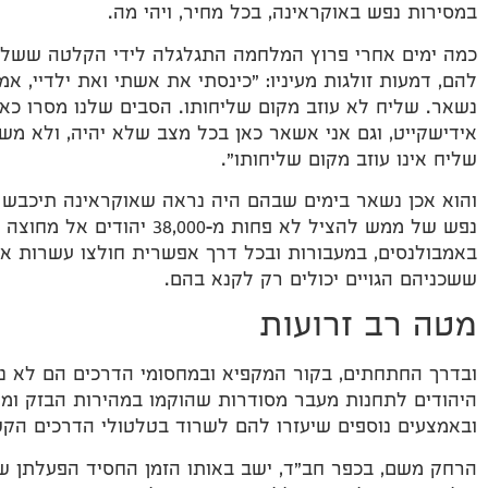
במסירות נפש באוקראינה, בכל מחיר, ויהי מה.
כמה ימים אחרי פרוץ המלחמה התגלגלה לידי הקלטה ששלח
להם, דמעות זולגות מעיניו: "כינסתי את אשתי ואת ילדיי, 
נשאר. שליח לא עוזב מקום שליחותו. הסבים שלנו מסרו כאן
אידישקייט, וגם אני אשאר כאן בכל מצב שלא יהיה, ולא משנ
שליח אינו עוזב מקום שליחותו".
והוא אכן נשאר בימים שבהם היה נראה שאוקראינה תיכבש ב
נפש של ממש להציל לא פחות מ-0
באמבולנסים, במעבורות ובכל דרך אפשרית חולצו עשרות אל
ששכניהם הגויים יכולים רק לקנא בהם.
מטה רב זרועות
ובדרך החתחתים, בקור המקפיא ובמחסומי הדרכים הם לא נע
היהודים לתחנות מעבר מסודרות שהוקמו במהירות הבזק ומשם
ובאמצעים נוספים שיעזרו להם לשרוד בטלטולי הדרכים הקש
הרחק משם, בכפר חב"ד, ישב באותו הזמן החסיד הפעלתן ש