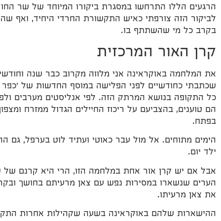
הרגעים הללו התרחשו במסגרת ביקורו המיוחד של שר החוץ
לביקור הזה צורפתי כאיש התקשורת החרדי היחיד, ואף שהי
בקרב כל מי שהשתתף בו.
קרן האור המרכזית
את המלחמה באוקראינה אני מלווה מקרוב כבר שנה וחודשי
שכתבתי כחודשיים לפני הפלישה במוסף החדשות של 'כפר 
כל התקופה בנושא המרתק הזה. לפי אנליסטים מערבים ולפי ב
הם טוענים, בהצביעם על ריכוז החיילים הגדול ממזרח ומצפו
בפתח.
הימים מתוחים. אל מול עבר כאוטי ועתיד לוט בערפל, גם ההוו
ילד יום.
אבל אם יש קרן אור אחת במלחמה הזו, הרי היא קרנם של ש
הערים שנשארו במסירות נפש עם צאן מרעיתם בחושך ובקרה, 
את צאן מרעיתו.
ההישארות שלהם באוקראינה בשעה שקהילות אחרות התקפל