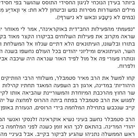
ביותר בעידן הנוכחי לניגון החסידי התוסס שהושר בפי חסיד
מילים המשדרות מסירות נפש וביטחון ללא חת: אִי ווָאדיֶע מִי ניֶע פַּ
(במים לא נִיטָבַע ובאש לא נישרף!).
"נפעמתי מהפעילות החב"דית באוקראינה", אמר לי מאוחר יו
שראה מקרוב את פעילות השלוחים בביקורו הקצר מאוד בקיי
בתורו ובלשונו, העיתונאים הלא דתיים שנלוו אל המשלחת ו
השר, העיתונאים ומיליוני יהודים בכל העולם נחשפו בשנה 
ונותרו פעורי פה אל מול לפיד האור שנראה היה שיכבה אב
ולפרוח.
קחו למשל את הרב מאיר סטמבלר, משלוחי הרבי הוותיקים ב
היהודיות' במדינה, ארגון רב השפעה המאגד תחתיו קהילות 
שר החוץ מהרכבת המיוחדת והמשוריינת שהביאה אותו לקייב
לפגוש את הרב סטמבלר בפתח ביתה ההרוס למחצה של יהוד
קייב שנכבש בתחילת המלחמה בידי הרוסים, הנעזרת באופן 
הרב סטמבלר נחשב בעיני נשיא אוקראינה זלנסקי ואנשי המ
יהודי המדינה. בהתאם לכך הוא זומן כשנה לפני המלחמה ביד
ראש הממשלה נתניהו שהגיע לביקור בקייב. אבל בעיניי מ