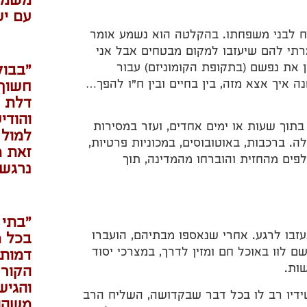
משמש
עם יש
 לבני משפחתו. בהקלטה הוא נשמע אומר
אמרתי להם שיעזבו למקום מבטחים אבל אני
 את נפשם (בתקופת הקומוניזם) עבור
"בבוק
ה איך אצא מזה, בין בחיים ובין ח"ו להפך…
חשוך 
דלת ב
והודי
תוך שעות או ימים אחדים, ועזר במסירות
למול 
38,00 יהודים אל מחוצה לה. ברכבות, באוטובוסים, במכוניות פרטיות,
זאת מ
פים מהחזית והוברחו מהמדינה, תוך
נרגשו
"בתי 
זבו לרגע. אחרי שנאספו מבתיהם, הועברו
בכל מ
 לוו באוכל חם ומזין לדרך, במצרכי יסוד
דמותו
ות.
הקורנ
והגיש
ידיו רב לו בכל דבר שבקדושה, השליח הרב
משהו 