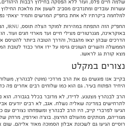
שלמה חיים פלס, ועזר ללא הפסקה בחילוץ רבבות היהודים.
עשרות עובדים ומתנדבים מסביב לשעון את מלאכת החילוץ 
למלחמה ביקרתיו לא אחת בחפ"ק המרשים ותמיד יצאתי נפ
החפ"ק ה
באוקראינה, מגנרטורים מצילי חיים ועד מארזי חגים ועוד. 
הדרכים שבהן יצאו מהגבול, והדרך הטובה ביותר להטיסם אר
הממשלה והשרים השונים גויסו על ידו אחר כבוד לטובת המ
מצא קורת גג לראשו.
נצורים במקלט
בקייב אנו פוגשים גם את הרב מרדכי (מוטי) לבנהרץ, משלוח
היחיד הפתוח בעיר. גם הוא כמו שלוחים רבים אחרים פה כד
הרב לבנהרץ מצטנע. לדידו, לא מדובר בכלל בגבורה. הוא 
לתרחישים במדינה שאליה נשלח. אגב, לא רבים יודעים אבל
הגיעו לפרברי קייב, היו הרב לבנהרץ ומשפחתו נצורים עם 
רוסיים הגיעו גם לשכונת אבלון הסמוכה מאוד אליהם. שום 