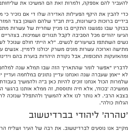
להעביר להם אספקה, ולמרות זאת הם המשיכו את שליחותם 
כדי להבין את היקף הפעילות האדירה שלו די אם נזכיר כי 
בידיים ברוכות כישרונות, בית חב"ד שלהם השוכן בצד המזר
בבוקר שבו נפגשנו התקיים בו מניין שחרית של עשרות מת
נשים השתתפו בשיעורים לנשים. "לא הייתי חולם שנוכל ל
מתישה וארוכה עשרות מונים משרק יכולנו לדמיין. אנשים 
ומהאזעקות התכופות, אבל נקודת היהדות בוערת בהם וידינו
לדבריו "אפשר לומר שהתאריך הזה שבו תמלא שנה למלחמה
לא ייאמן שעברה שנה ואנחנו עדיין נתונים במלחמה ועדיין 
שלמרות הכול אנחנו זוכים להיות כאן ב"ה ולהמשיך בעבוד
ממשיכה 'בכוח', אלא חיה ותוססת, זה ממלא אותנו ברגשי הוד
בצבא הרבי. לא נותר לנו אלא להמשיך ולהתפלל שנזכה לרא
הגלות כולה".
'טהרה' ליהודי בברדיטשוב
מקייב אנו נוסעים לברדיטשוב. את רבה של העיר ושליח ה