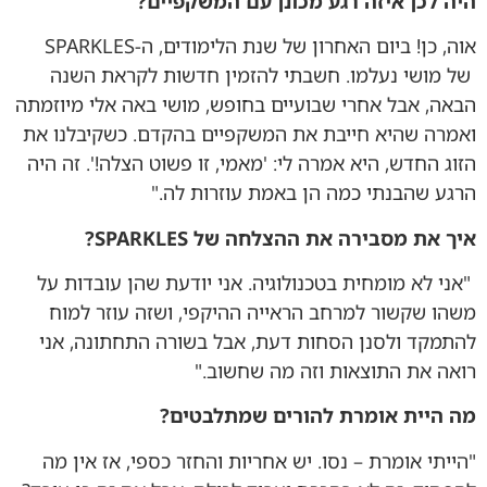
היה לכן איזה רגע מכונן עם המשקפיים
?
אוה, כן! ביום האחרון של שנת הלימודים, ה-SPARKLES
של מושי נעלמו. חשבתי להזמין חדשות לקראת השנה
הבאה, אבל אחרי שבועיים בחופש, מושי באה אלי מיוזמתה
ואמרה שהיא חייבת את המשקפיים בהקדם. כשקיבלנו את
הזוג החדש, היא אמרה לי: 'מאמי, זו פשוט הצלה!'. זה היה
הרגע שהבנתי כמה הן באמת עוזרות לה."
איך את מסבירה את ההצלחה של
SPARKLES
?
"אני לא מומחית בטכנולוגיה. אני יודעת שהן עובדות על
משהו שקשור למרחב הראייה ההיקפי, ושזה עוזר למוח
להתמקד ולסנן הסחות דעת, אבל בשורה התחתונה, אני
רואה את התוצאות וזה מה שחשוב."
מה היית אומרת להורים שמתלבטים
?
"הייתי אומרת – נסו. יש אחריות והחזר כספי, אז אין מה