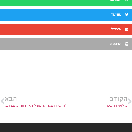
ווטסאפ
טוויטר
אימייל
הדפסה
הקודם
הבא
מילואי המשכן
"הרבי התנגד לממשלת אחדות וכתב: רחמנא ליצלן"