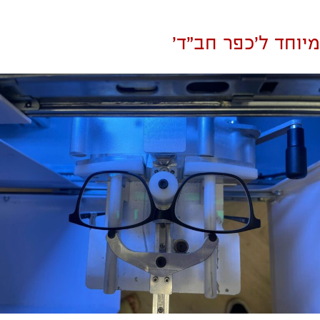
מיוחד ל'כפר חב"ד'