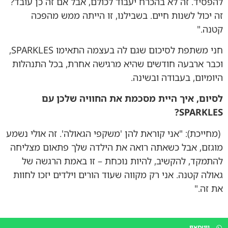
להפסיד. זה לא בהכרח יעבוד לכולם, אבל אם זה כן עובד?
זה יכול לשנות חיים. בשבילנו, זו הייתה ממש מהפכה
קטנה."
חני משתפת לסיכום שגם לה בעצמה התאימו SPARKLES,
וכבר ארבעה חודשים שהיא מרגישה אחרת, בכל התנהלות
היומיום, בעבודה ובשינה.
לסיום, איך היית מסכמת את החוויה שלכן עם
?
SPARKLES
(מחייכת): "אני קוראת להן 'משקפי הגאולה'. זה אולי נשמע
מוגזם, אבל כשאתה רואה את הילדה שלך פתאום מצליחה
להתמקד, להקשיב, להיות נוכחת – זו באמת הרגשה של
גאולה קטנה. אני רק מקווה שעוד הורים וילדים יזכו לחוות
את זה."