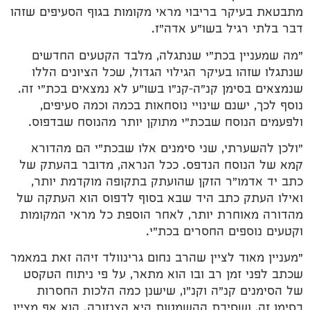
מתבטאת בעיקר בריבוי מראי מקומות בגוף הסעיפים שזהו
דבר בלתי רגיל בשו"ע אדה"ז.
"מה שמעניין בכת"י שנתגלה, מלבד הקטעים החדשים
שנתגלו שזהו בעיקר הגילוי הגדול, שכל הציונים הללו
שנמצאים בסימן קנ"ה–קנ"ו בשו"ע לא נמצאים בכת"י זה.
נוסף לכך, ישנם שינויי נוסחאות בכמה וכמה סעיפים,
ולפעמים הנוסח שבכת"י מתוקן יותר מהנוסח שבדפוס.
"ולכן להשערתי, שני סימנים אלו שבכת"י הם מהדורא
קמא של הנוסח הנדפס. ככל הנראה, מדובר בהעתק של
כתב יד אדמו"ר הזקן שהועתק בתקופה מוקדמת יותר,
ואילו העתק כתב היד שבא בסוף לדפוס הוא העתקה של
מהדורה מאוחרת יותר, לאחר הוספת כל מראי המקומות
וקטעים נוספים החסרים בכת"י.
"מעניין מאוד לציין שהרב נחום גרינוולד זיהה זאת במאמר
שכתב לפני זמן רב ובו הוא מתאר, על פי ניתוח הטקסט
של הסימנים קנ"ה וקנ"ו, שישנן כמה הלכות החסרות
בסימן זה, ושסיבת ההשמטות היא הצנזורה. הוא אף מציין