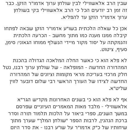
שבין הרב אלאשווילי לבין שולחן ערוך אדמו"ר הזקן. כבר
זה זמן רב יודעים הכל כי הרב אלאשווילי בקי בשולחן
ערוך אדמו"ר הזקן עד להפליא.
אכן כל שאלה הלכתית בשו"ע אדמו"ר הזקן שבאה לפתחו
קיבלה ממנו מענה כמו מתוך מחשב – הכרעה הלכתית
והנמקתה על יסוד מקור מיידי הנשלף ממוחו הגאוני: סימן,
סעיף, ציטוט.
לא פלא הוא כי כאשר החלה המלאכה הגדולה בהכנת
המהדורה החדשה – המופלאה – של שולחן ערוך רבנו, נטל
חלק מרכזי בעריכת מראי מקומות וציונים של המהדורה
החדשה לצידו של העורך הראשי רבי שלום דובער לווין
שליט"א.
אף לא פלא הוא כי בשנים האחרונות מקדיש הגר"א
אלאשווילי – מלבד מאות המאמרים העיוניים שפרסם
במשך השנים, ספרי ביאור על הלכות תלמוד תורה וסדר
ברכת הנהנין, לרבות הספר "שולחן המלך" שערך מתוך
שיחותיו של כ"ק אדמו"ר על שו"ע רבנו – את סדר היום