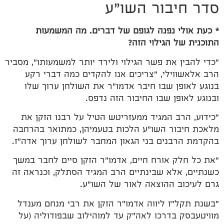
סדר חיבור השו"ע
* כעת אולי נפנה לגופם של דברים. מה המשמעות
התוכנית של הגילוי הזה?
"כדי להבין את פשר הגילוי ולירד יותר למשמעותו", מסביר
הרב אלאשווילי, "צריכים אנו להקדים כמה דברי רקע
בנוגע לאופן שבו חיבר אדמו"ר את השולחן ערוך שלו
ובנוגע לאופן שבו החיבור הזה נדפס.
"כידוע, הרב המגיד ממעזריטש הטיל על רבנו הזקן את
מלאכת חיבור השו"ע הלכות בטעמיהן, כמתואר בהרחבה
בהקדמת הרבנים בני הגאון המחבר לשולחן ערוך אדה"ז.
"את כל חלק אורח חיים, אדמו"ר הזקן סיים לחבר במשך
כשנתיים, אלא שבינתיים הרב המגיד הסתלק, וכנראה זה
גרם לעיכוב ההוצאה לאור של השו"ע.
"בשנת תקל"ז ליווה אדמו"ר הזקן את רבי מנחם מענדל
מוויטעבסק בדרכו לאה"ק עד למוהילוב שבפודוליה (על