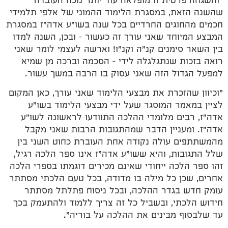
"והשגחה פרטית זו מופלאה עוד יותר נוכח העובדה
שהשנה הזאת, במסגרת הלימוד ההמוני של אלפי תלמידי
חכמים מהחוגים החרדיים בכל שנה בשו"ע אדה"ז במסגרת
המבצע המיוחד שאני עורך זה כעשור – ובכן, השנה למדו
בין השאר סימנים קנ"ה וקנ"ו! וארשה לעצמי לומר שאני
רואה בזכות שנתגלגלה לידי – הסכמה וברכה מן שמיא
למפעל הגדול הזה שאני עסוק בו הרבה במשך עשור.
"וכיוון שהזכרת את מבצעי הלימוד שאני עורך, כאן המקום
לציין במאמר המוסגר שעל ידי מבצעי הלימוד בשו"ע
אדה"ז, רבים מלומדי ההלכה התוודעו לראשונה לשו"ע
אדה"ז. ומעניין הדבר שמהתגובות הרבות שאני מקבל
מהמשתתפים עולה נקודה אחת העוברת כחוט השני בין
שלל התגובות, והיא ששו"ע אדה"ז אינו ספר הלכה רגיל,
זהו ספר הלכה ייחודי שאינם מכירים דוגמתו בספרי הלכה
אחרים, שכן כל מילה בו מדודה, בכל טעם הלכתי מסתתר
עומק חדש בגדר ההלכה, ובכל ניסוח פתלתל מסתתר
חידוש הלכתי, ובשביל כל זה צריך ללמוד ולהתעמק בכך
עד שלבסוף מבינים את ההלכה על בוריה".