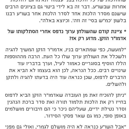
שההלכות של כל הלכה בפני עצמה יתאימו גם להלכות
אחרות שבשו"ע. דבר זה בא לידי ביטוי גם בציונים הרבים
שישנם מסדר הלכות אחד לסדר הלכות אחר בשו"ע רבנו
בלשון 'כמ"ש בסי' זה וזה'. וכיוצא באלה".
* ציינת קודם שהשולחן ערוך נדפס אחרי הסתלקותו של
אדמו"ר הזקן. מדוע רק אז?
"למעשה, כפי שמתארים בניו, אדמו"ר הזקן המשיך להגיה
ולשכלל את השולחן ערוך שלו כל העת. הרבה מההוספות
הללו הוסיף בסוגריים כאמור לעיל, וערך בדבריו עוד
שינויים רבים. ככל הנראה, לכן הוא בעצמו לא הביא את
הדברים לדפוס, שכן כנראה עוד היה בדעתו להגיה ולתקן
ולהשלים.
"ניתן להוכיח זאת מן העובדה שאדמו"ר הזקן הביא לדפוס
בחייו רק את הלכות תלמוד תורה ואת סדר ברכת הנהנין
וסדר נטילת ידיים, שעליהם ניכר כי הם חיבורים מושלמים
באופן סופי, כמו גם שאר פסקי הסידור.
"אבל השו"ע כנראה לא היה מושלם לגמרי, ואולי גם מפני