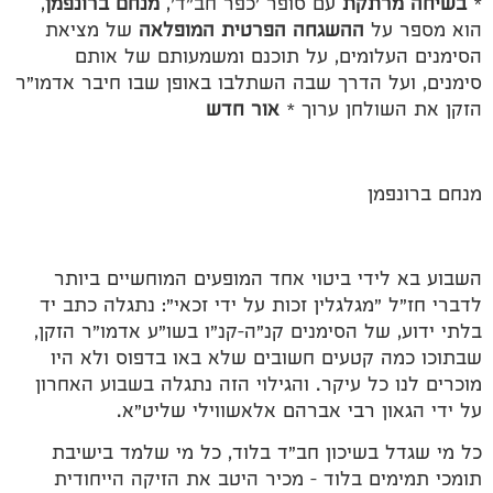
*
בשיחה מרתקת
עם סופר 'כפר חב"ד',
מנחם ברונפמן
,
הוא מספר על
ההשגחה הפרטית המופלאה
של מציאת
הסימנים העלומים, על תוכנם ומשמעותם של אותם
סימנים, ועל הדרך שבה השתלבו באופן שבו חיבר אדמו"ר
הזקן את השולחן ערוך *
אור חדש
מנחם ברונפמן
השבוע בא לידי ביטוי אחד המופעים המוחשיים ביותר
לדברי חז"ל "מגלגלין זכות על ידי זכאי": נתגלה כתב יד
בלתי ידוע, של הסימנים קנ"ה–קנ"ו בשו"ע אדמו"ר הזקן,
שבתוכו כמה קטעים חשובים שלא באו בדפוס ולא היו
מוכרים לנו כל עיקר. והגילוי הזה נתגלה בשבוע האחרון
על ידי הגאון רבי אברהם אלאשווילי שליט"א.
כל מי שגדל בשיכון חב"ד בלוד, כל מי שלמד בישיבת
תומכי תמימים בלוד – מכיר היטב את הזיקה הייחודית