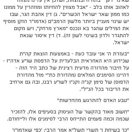
שאינו "רעך" בתורה ובמצוות, ושלכן אין עלינו מצווה
לאהוב אותו בלב – "אבל מצווין להחיותו ומוזהרין על ממונו
כמו ממון שאר ישראל הכשרים". ג) דין אהבת הגר, שבו
יש שינוי מעניין ביותר מלשון הרמב"ם (אדמו"ר הזקן מוסיף
את המילים שהגר בא ונכנס "מארץ מרחק", ויש מקום
להתגדר ולדון בשינוי לשון זה). ד) דין איסור שנאת
ישראל.
"בעזרת ה' אני עובד כעת – באמצעות הוצאת קה"ת
שכידוע היא האחראית הבלעדית על הדפסת שו"ע אדה"ז –
על חיבור מהדורה מדעית רצינית של כתב היד הזה –
דהיינו הסימנים המלאים (מהדורת כת"י מול מהדורת
הדפוס) של סימן קנ"ה וקנ"ו לשו"ע רבנו, ובה גם ארחיב
את הדיבור בכל הנ"ל".
"טבע האדם להתרגש מהחדשות"
"חשוב מאוד בהקשר של העיסוק בסעיפים אלו, להזכיר
שכמה וכמה פעמים התייחס הרבי לסימנים אלו ולייחודם.
"כך בשיחת ו' תשרי תשל"א אמר הרבי:
'כפי שאדמו"ר