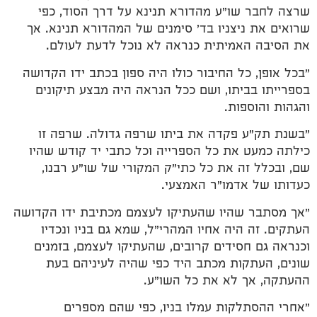
שרצה לחבר שו"ע מהדורא תנינא על דרך הסוד, כפי
שרואים את ניצניו בד' סימנים של המהדורא תנינא. אך
את הסיבה האמיתית כנראה לא נוכל לדעת לעולם.
"בכל אופן, כל החיבור כולו היה ספון בכתב ידו הקדושה
בספרייתו בביתו, ושם ככל הנראה היה מבצע תיקונים
והגהות והוספות.
"בשנת תק"ע פקדה את ביתו שרפה גדולה. שרפה זו
כילתה כמעט את כל הספרייה וכל כתבי יד קודש שהיו
שם, ובכלל זה את כל כתי"ק המקורי של שו"ע רבנו,
כעדותו של אדמו"ר האמצעי.
"אך מסתבר שהיו שהעתיקו לעצמם מכתיבת ידו הקדושה
העתקים. זה היה אחיו המהרי"ל, שמא גם בניו ונכדיו
וכנראה גם חסידים קרובים, שהעתיקו לעצמם, בזמנים
שונים, העתקות מכתב היד כפי שהיה לעיניהם בעת
ההעתקה, אך לא את כל השו"ע.
"אחרי ההסתלקות עמלו בניו, כפי שהם מספרים