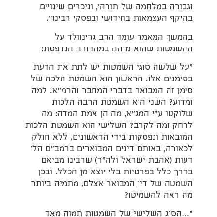
וגבורה במלחמה של תורה', וניכרים שינויים
בהיקף העצמאות בחידושי ובפסקי רבינו".
בהמשך המאמר עומד הרב גרינוולד על
ההשמטות שהוא מזהה במהדורה הנדפסת:
"על שלשה סוגי השמטות יש לתת את הדעת
בסימנים אלו. הראשון הוא השמטת הלכה של
סימן זה המבואר בדברי המחבר והרמ"א. למה
ומדוע? השני הוא השמטת הרבה הלכות
שלוקטו ע"י המג"א, מה הן אמת המדה: מה
לרחק ומה לקרב? השלישי הוא השמטת הלכות
המובאות ונפסקות בידי הראשונים, ללא חולק
לכאורה, באותם דינים המבוארים ברמב"ם הל'
דעות (אהבת ישראל ולה"ר) שרבינו מביאם
בדרך כלל בפרטיות בלי יוצא מן הכלל. ובכן
השמטה של דין המבואר אצלם, מתמיה ביותר
מה ראה להשמיטו?
"…הסוג השלישי של השמטות תמוה מאד