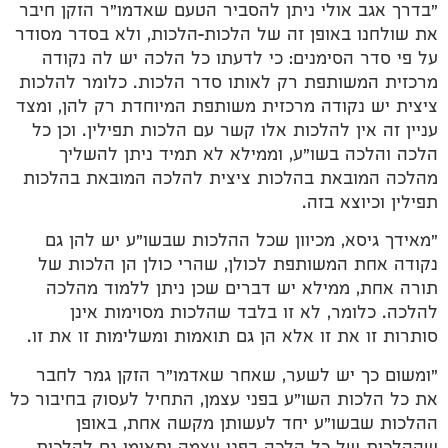
"בדרך אגב אולי ניתן להסביר הטעם שאדמו"ר הזקן חיבר
את שולחנו באופן זה של הלכות-הלכות, ולא בסדר מסודר
על פי סדר הסימנים: כי לדעתו כל הלכה יש לה נקודה
מרכזית המשותפת רק לאותו סדר הלכות. כלומר להלכות
ציצית יש נקודה מרכזית משותפת המיוחדת רק להן, ומצד
עניין זה אין להלכות אלו קשר עם הלכות תפילין. וכן כל
הלכה והלכה בשו"ע, וממילא לא תמיד ניתן להשליך
מהלכה המובאת בהלכות ציצית להלכה המובאת בהלכות
תפילין וכיוצא בזה.
"מאידך גיסא, מכיוון שכל ההלכות שבשו"ע יש להן גם
נקודה אחת המשותפת לכולן, שהרי כולן הן הלכות של
תורה אחת, ממילא יש דברים שכן ניתן ללמוד מהלכה
להלכה. כלומר, לא זו בלבד שהלכות מסוימות אינן
סותרות זו את זו אלא הן גם תואמות ומשלימות זו את זו.
"ומשום כך יש לשער, שאחר שאדמו"ר הזקן גמר לחבר
את כל הלכות השו"ע בפני עצמן, התחיל לעסוק בחיבור כל
ההלכות שבשו"ע יחד לעשותן מקשה אחת, באופן