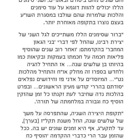
והם שונים מהם ביסודם ובאופיים. ושני סימנים
הללו יכולים להוות דוגמא על עוד סימנים
והלכות שלמרות שהם שולבו במסגרת השו"ע
בעצם נוצרו בתקופה מאוחרת יותר.
"ברור שסימנים הללו משתייכים לגל השני של
יצירת רבינו, שהחל לפי דברי 'בני הגאון
המחבר' בהקדמתם: 'ואחר רוב שנים שהוסיף
פליאות חכמה על חכמתו בעמקות ובקיאות כמו
בהיותו בן שלשים שנה… אז התחיל להגיה
ולחדש בספרו זה מחלק או"ח והתחיל מהלכות
נט"י… המיוסדים על אדני פז וחידושים נפלאים
יסודתם בהררי קודש מעיון הראשונים… ובפרט
בהלכות נדה שחיבר לעת זקנתו כל זמן שהזקין
הוסיף כח וגבורה במלחמתה של תורה'.
"תקופת היצירה השניה, שהתפרסה על משך
של שלשים שנה, החל משנת תקל"ז [בערך],
עד לתקע"ג, אף היא זמנים שונים יש בה. ככל
שהזמן עבר הרי כדברי ההקדמה 'הוסיף כח