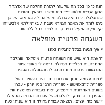
הנה כי כן, בכל מה שקשור לתורת ההלכה של אדמו"ר
הזקן הגר"א אלאשווילי הוא זכאי שבזכאין. והזכות
שנתגלגלה לידו היא גדולה ומופלאה לא בגוזמא. ועל כך
ניתן לומר את מאמר הגמרא (שבת י, ב) "מילתא אלבשייהו
יקירא", שהמעיל דמיו יקרים למי שרגיל ללובשו.
השגחה פרטית מופלאה
* איך הגעת בכלל לתגלית זאת?
"האמת היא שיש פה השגחה פרטית מופלאה, שמלבד
ההתרגשות הכללית הגדולה, גרמה לי באופן אישי
התרגשות פרטית מיוחדת כפולה ומכופלת. ואסביר.
"כמות עצומה מתוך אוצרות כתבי היד העשירים של
ספריית ליובאוויטש – ספריית הרבי בניו יורק – עברו
בשנים האחרונות דיגיטציה, וזאת בעבודה מאומצת של
הספרן הרב יצחק וילהלם (שעל עבודתו הגדולה מגיע לו
'יישר כוח' עצום). תוצאת עבודה גדולה זו היא שניתן כעת