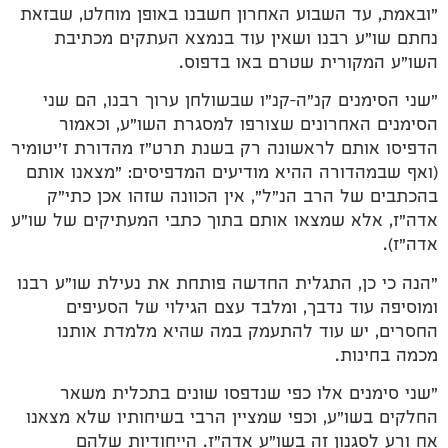
"ובאמת, עד השבוע האחרון חשבנו באופן מוחלט, שבזאת
נחתם שו"ע רבנו ושאין עוד בנמצא העתקים מכתיבת
השו"ע המקורית שטרם באו בדפוס.
"שני הסימנים קנ"ה–קנ"ו שבשולחן ערוך רבנו, הם שני
הסימנים האחרונים שצורפו למסגרת השו"ע, וכאמור
הדפיסו אותם לראשונה רק בשנת תרט"ז מהדורת ז'יטומיר
(ואף שבמהדורה ההיא מודיעים המדפיסים: "מצאנו אותם
בהכתבים של הרב הנ"ל", אין הכוונה שזהו אכן כתי"ק
אדה"ז, אלא שמצאו אותם בתוך כתבי המעתיקים של שו"ע
אדה"ז).
"הנה כי כן, התגלית החדשה פותחת את נעילת שו"ע רבנו
ומוסיפה עוד נדבך, ומלבד עצם הגילוי של הסעיפים
החסרים, יש עוד להתעמק במה שהיא מלמדת אותנו
מכמה בחינות.
"שני סימנים אלו כפי שנדפסו שונים בתכלית משאר
החלקים בשו"ע, וכפי שמציין הרבי בשיחותיו שלא מצאנו
אח ורע לסגנון זה בשו"ע אדה"ז. הייחודיות שלהם