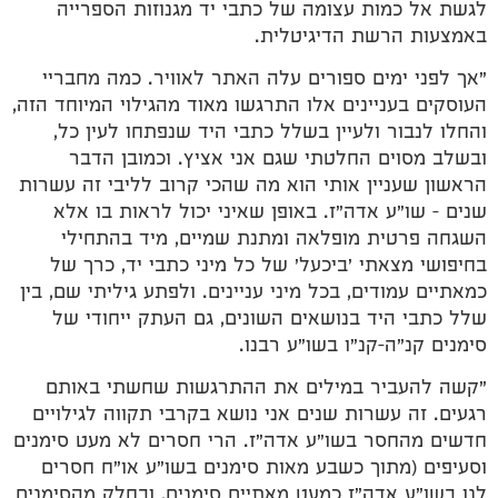
לגשת אל כמות עצומה של כתבי יד מגנוזות הספרייה
באמצעות הרשת הדיגיטלית.
"אך לפני ימים ספורים עלה האתר לאוויר. כמה מחבריי
העוסקים בעניינים אלו התרגשו מאוד מהגילוי המיוחד הזה,
והחלו לנבור ולעיין בשלל כתבי היד שנפתחו לעין כל,
ובשלב מסוים החלטתי שגם אני אציץ. וכמובן הדבר
הראשון שעניין אותי הוא מה שהכי קרוב לליבי זה עשרות
שנים – שו"ע אדה"ז. באופן שאיני יכול לראות בו אלא
השגחה פרטית מופלאה ומתנת שמיים, מיד בהתחילי
בחיפושי מצאתי 'ביכעל' של כל מיני כתבי יד, כרך של
כמאתיים עמודים, בכל מיני עניינים. ולפתע גיליתי שם, בין
שלל כתבי היד בנושאים השונים, גם העתק ייחודי של
סימנים קנ"ה–קנ"ו בשו"ע רבנו.
"קשה להעביר במילים את ההתרגשות שחשתי באותם
רגעים. זה עשרות שנים אני נושא בקרבי תקווה לגילויים
חדשים מהחסר בשו"ע אדה"ז. הרי חסרים לא מעט סימנים
וסעיפים (מתוך כשבע מאות סימנים בשו"ע או"ח חסרים
לנו בשו"ע אדה"ז כמעט מאתיים סימנים, ובחלק מהסימנים