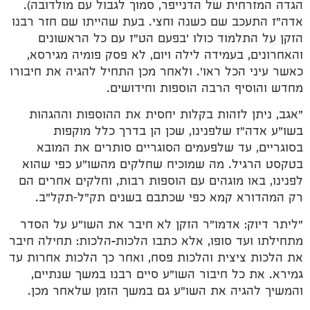
הגדה המזרחית של הדנייפר, סמוך לגבול עם מולדובה).
אדה"ז התעכב שם כשנה וחצי. בעת שהייתו שם חזר רבנו
הזקן על התלמוד כולו 'בפעם הט"ז עם כל הראשונים
והאחרונים, בעמידה לילה ויום, לא פסק פומיה מגירסא,
כאשר עיני הכל ראו'. ולאחר מכן התחיל להגיה את חיבורו
מחדש והוסיף הרבה הוספות וחידושים.
"אגב, ניתן לזהות בקלות יחסית את ההוספות וההגהות
בשו"ע אדה"ז שלפנינו, שכן הן בדרך כלל מוקפות
בסוגריים, עד שלפעמים הסוגריים סותרים את המובא
בטקסט הרגיל. מה שמוכיח שחלקים מהשו"ע כפי שהוא
לפנינו, באו מוגהים עם הוספות רבות, וחלקים אחרים הם
רק המהדורא קמא כפי שכתבם בשנים תק"ל–תקל"ב.
"ליתר דיוק: אדמו"ר הזקן לא חיבר את השו"ע על הסדר
מתחילתו ועד סופו, אלא כתבו הלכות-הלכות: תחילה חיבר
את הלכות ציצית והלכות פסח, ואחר כך הלכות אחרות עד
גמירא. את כל חיבור השו"ע סיים רבנו במשך שנתיים,
והמשיך להגיה את השו"ע גם במשך הזמן שלאחר מכן.