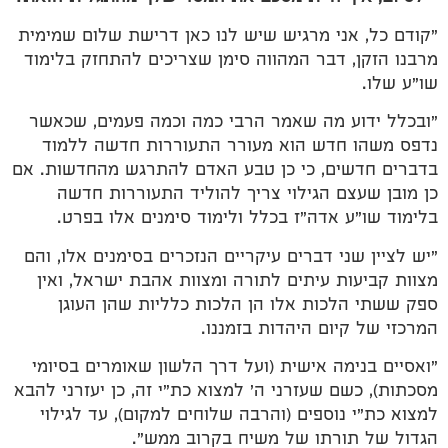
"קודם כל, אני מרגיש שיש לנו כאן דרישת שלום שמימית
מרבנו הזקן, דבר המהווה סימן שצריכים להתחזק בלימוד
שו"ע שלו.
"ובכלל ידוע מה שאמר הרבי כמה וכמה פעמים, שכאשר
נדפס משהו חדש הוא מעורר התעוררות חדשה ללמוד
בדברים חדשים, כי כן טבע האדם להתרגש מהחדשות. אם
כן מובן שעצם הגילוי צריך להוליד התעוררות חדשה
בלימוד שו"ע אדה"ז בכלל ולימוד סימנים אלו בפרט.
"יש לציין שני דברים עיקריים הנזכרים בסימנים אלו, והם
מצוות קביעות עיתים לתורה ומצוות אהבת ישראל, ואין
ספק ששתי הלכות אלו הן הלכות כלליות שהן העוגן
המרכזי של קיום היהדות בזמננו.
"ואסיים בנימה אישית (ועל דרך הלשון שאומרים בסיומי
מסכתות), כשם שעזרני ה' למצוא כת"י זה, כן יעזרני להבא
למצוא כת"י נוספים (והרבה שלוחים למקום), עד לגילוי
הגדול של תורתו של משיח בקרוב ממש".