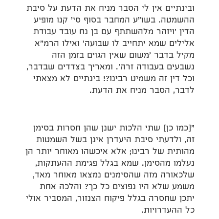
ובינתיים אין לי הסבר מניח את הדעת על סיבת
ההשמטה. בשו"ע המחבר בסוף סי' קנו מופיע
הדין 'ויזהר מלהשתתף עם בן נח עובד עבודת
אלילים שמא יתחייב לו שבועה' ואילו הרמ"א
מקיל בדבר 'משום שאין הגוים בזמן הזה
נשבעים בעבודה זרה'. ומאריך בצדדים שבדבר,
וכל דין זה משמיט רבינו?! בינתיים לא מצאתי
לדבר, הסבר מניח את הדעת.
"[כמו כן] שתי הלכות ישנן שהן חסרות בסימן
זה, ולדעתי סיבת היעדרן אינן בשל השמטות
מהותית של רבינו; אלא איכשהו מאוחר יותר הן
נעלמו מהסימן. שמא בגלל פגימת ההעתקות,
שלכאורה מזה שהסימנים נמצאו מאוחר מאד,
משמע שלא היו נפוצים כל כך? והלכה אחת
יתכן שחסרה בגלל פיקוח הצנזור, המסביר אולי
כל ההעדרויות.