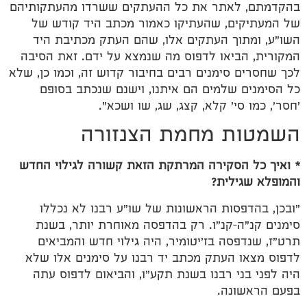
בהקדמתם, לאתר את כל ההעתקים ששרדו מהעתקותיהם
של המעתיקים, שהעתיקו כאמור מכתב היד קודש של
השו"ע, ומתוך העתקים אלו, שהם העתק מכתיבת היד
המקורית, הביאו לדפוס מה שנמצא על ידם. זאת הסיבה
לכך שחסרים סימנים רבים בחיבור קדוש זה, וכמו כן, שלא
כל הסימנים שלמים הם איתנו, וישנם שנכתב בסופם
'חסר', כמו סי' קלא, קצג, שג, שו ושכא".
השמטות מחמת הצנזורה
* ואיך כל הסקירה המרתקת הזאת קשורה לגילוי החדש
והמופלא שגילית?
"ובכן, בהדפסות הראשונות של שו"ע רבנו לא נכללו
סימנים קנ"ה–קנ"ו. רק בהדפסה מאוחרת יותר, בשנת
תרט"ז, שנדפסה בז'יטומיר, היה גילוי חדש והמביאים
לדפוס מצאו העתק מכתב יד רבנו על סימנים אלו שלא
היה לפני בני רבנו בשנת תקע"ו, והביאום לדפוס עתה
בפעם הראשונה.