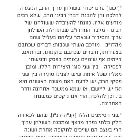
"[ישנו] פרט יסודי בשולחן ערוך הרב, הנוגע הן
להלכה והן להבנת דברי רבינו הרב, שלא רבים
מודעים אליו. כוונתי להעובדה ששולחנו של
רבינו – מלבד המהדו"ב שבתחילת השולחן
ערוך והסידור שנאמר עליהם בעליל שהם
מהדו"ב – מורכב משתי שכבות: דברים שכתבם
בצעירותו, ודברים שכתבם בזקנותו. ובהתאם,
קיימים אף שינויים עצומים בפסק ובגישתו
לפסיקה – בין שני סוגי היצירות הללו. ומובן
מאליו שכל אימת שיש לפנינו סתירה בין שני
פסקי הרב, יש לדעת האם משנה ראשונה היא
ואז יש ליישבו, או שמא ממשנה אחרונה וחזר
בו. וכן להלכה, הרי אנו נוקטים כמשנתו
האחרונה.
"שני הסימנים הללו [קנ"ה–קנ"ו], שהם לכאורה
חלק בלתי נפרד מרצף וממבנה השולחן ערוך
הרי בעצם הם שייכים לתקופה אחרת ושונה