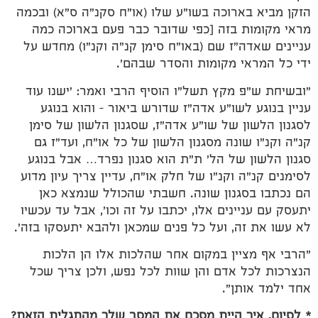
הזקן מביא בארוכה בשו"ע שלו (או"ח סקנ"ה ס"א) ובכמה
מראי מקומות בזה [כפי שדובר כבר פעם בארוכה כמה
עניינים שאדה"ז שם (באו"ח סימן קנ"ה וקנ"ו) מחדש על
ידי כל המראי מקומות והסדר שבהם'.
"ובשיחת ש"פ מקץ תשל"ו הוסיף הרבי ואמר: 'ישנו עוד
עניין בנוגע לשו"ע אדה"ז שדורש ביאור – והוא בנוגע
לסגנון הלשון של שו"ע אדה"ז, שסגנון הלשון של סימן
קנ"ה וקנ"ו שונה מסגנון הלשון של כל או"ח, ועד"ז גם
סגנון הלשון של הל' ת"ת הוא סגנון נפרד… אבל בנוגע
לסימנים קנ"ה וקנ"ו של חלק או"ח, עדיין צריך עיון מדוע
הם נכתבו בסגנון שונה. חשבתי שהכולל שנמצא כאן
יתעסק עם עניינים אלו, יכתבו על זה וכו', אבל עד עכשיו
לא עשו את זה, ועל כל פנים שמכאן ולהבא יתעסקו בזה'.
"הרבי אף מציין במקום אחר שהלכות אלו הן הלכות
הנצרכות לכל אדם והן שוות לכל נפש, ולכן צריך שכל
אחד ילמד אותן".
* לסיום, איך היית מסכם את המסר שלך מהתגלית הזאת?