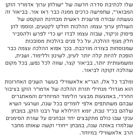
שלו לכתיבת סדרה חדשה של "שולחן ערוך אדמו"ר הזקן
המבואר", שחמישה כרכים ממנה כבר ראו אור. בביאור זה
נעשתה עבודה פרשנית ראשית מבחינת הטקסט של
השולחן ערוך עצמו: ההלכות חולקו לקטעים, ונוספו להן
פיסוק וניקוד, שבזה עצמו לבדו יש כדי לפרש ולהסביר
חלק מגוף ההלכה, על כל פנים בהלכות מסובכות
שמנוסחות בצורה מורכבת. בכך אפוא ההלכה עצמה כבר
הופכת להיות קלה יותר לעיון, לשינון וללימוד. ושנית,
ומשמעותית יותר, בביאור קצר, שווה לכל נפש, בכל מקום
שהלכה זקוקה לביאור.
ומלבד כל אלו, הגר"א אלאשווילי בעשר השנים האחרונות
הוא מגדולי מנחילי תורת ההלכה של אדמו"ר הזקן בציבור
החרדי, באמצעות מבצעי הלימוד המיוחדים והמאתגרים
שבהם משתתפים אלפי לומדים בכל שנה, ושרגעי השיא
שלהם בכ"ד טבת, יומא דהילולא של רבנו הזקן, במבחן
ענקי שבו כולם מתקבצים יחד ונבחנים על שורת הסימנים
שנלמדו באותה שנה, במבחן ייחודי וקשה שאותו מחבר
הרב אלאשווילי במיוחד.