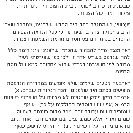
שבשנת תרט"ז בז'יטומיר, בית הדפוס היה נתון תחת
פיקוח חמור של הצנזור.
"עכשיו, כשהתגלה כתב היד החדש שלפנינו, מתברר שאכן
הרב גרינוולד צדק בהשערתו, וכי ככל הנראה הקטעים
החסרים בסימן הנדפס חסרים מחמת השמטת הצנזור.
"אך מנגד צריך להבהיר שהכת"י שלפנינו אינו דומה כלל
למה שנדפס בשו"ע אדה"ז, ולכן כפי שפירטתי לעיל,
מדובר לפי השערתי בכת"י שהוא מהדורה קמא של נוסח
הדפוס.
"ארבעה קטעים שלמים שלא מופיעים במהדורה הנדפסת
מופיעים בכתב היד שלפנינו, והנה הנקודות שבהם: א)
אדמו"ר הזקן פוסק שהגויים לא מצווים על השיתוף כשיטת
הרמ"א (אף שיש פוסקים החולקים על כך): "שאף
שמזכירים שם עבודה זרה, מכל מקום כוונתם לעושה
שמים וארץ, אלא שמשתפים שם שמים ודבר אחר .. ובן
נח אינו מוזהר על השיתוף". ב) דין היחס לרשע, שאף