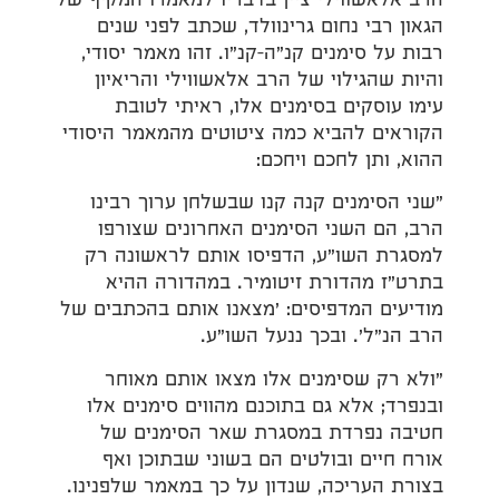
הרב אלאשווילי ציין בדבריו למאמרו המקיף של
הגאון רבי נחום גרינוולד, שכתב לפני שנים
רבות על סימנים קנ"ה–קנ"ו. זהו מאמר יסודי,
והיות שהגילוי של הרב אלאשווילי והריאיון
עימו עוסקים בסימנים אלו, ראיתי לטובת
הקוראים להביא כמה ציטוטים מהמאמר היסודי
ההוא, ותן לחכם ויחכם:
"שני הסימנים קנה קנו שבשלחן ערוך רבינו
הרב, הם השני הסימנים האחרונים שצורפו
למסגרת השו"ע, הדפיסו אותם לראשונה רק
בתרט"ז מהדורת זיטומיר. במהדורה ההיא
מודיעים המדפיסים: 'מצאנו אותם בהכתבים של
הרב הנ"ל'. ובכך ננעל השו"ע.
"ולא רק שסימנים אלו מצאו אותם מאוחר
ובנפרד; אלא גם בתוכנם מהווים סימנים אלו
חטיבה נפרדת במסגרת שאר הסימנים של
אורח חיים ובולטים הם בשוני שבתוכן ואף
בצורת העריכה, שנדון על כך במאמר שלפנינו.