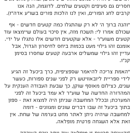
חסרים גם סעיפים וקטעים שלמים. לדוגמה, הנה אנו
קרבים לחג הפורים, ואין לנו הלכות פורים בשו"ע אדה"ז).
"והנה ברוך ה' לא רק שהתגלו כמה קטעים חדשים – אף
שכולם אמרו לי: תשכח מזה, אין סיכוי בעולם שיימצאו עוד
קטעים משוע"ר – אלא שקטעים חדשים אלו נתגלו על ידי.
אומנם זהו גילוי מעט בכמות ביחס לחיסרון הגדול, אבל
עדיין זהו גילוי שמשלים ארבעה קטעים שחסרו בסימן
קנ"ו.
"האמת צריכה להיאמר שספציפית, כרך ביכעל זה הגיע
לידי ספריית ליובאוויטש רק לפני שנים ספורות, כעשר
שנים, כצילום מאוסף שוקן, כך שבעת העבודה הענקית על
המהדורה החדשה של שוע"ר לא עמד ביכעל זה לפני
המערכת; ובכלל המחשבה שניתן היה למצוא זאת – ספון
בתוך ביכעל זה שבו דברים שונים ומגוונים – דומה
למחשבה שיהיה ניתן לאתר מחט בערמה של שחת. אין
זאת אלא השגחה פרטית מופלאה.