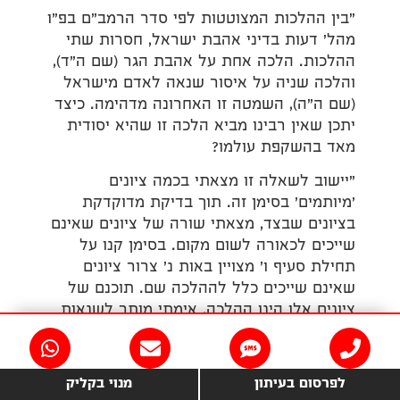
"בין ההלכות המצוטטות לפי סדר הרמב"ם בפ"ו
מהל' דעות בדיני אהבת ישראל, חסרות שתי
ההלכות. הלכה אחת על אהבת הגר (שם ה"ד),
והלכה שניה על איסור שנאה לאדם מישראל
(שם ה"ה), השמטה זו האחרונה מדהימה. כיצד
יתכן שאין רבינו מביא הלכה זו שהיא יסודית
מאד בהשקפת עולמו?
"יישוב לשאלה זו מצאתי בכמה ציונים
'מיותמים' בסימן זה. תוך בדיקת מדוקדקת
בציונים שבצד, מצאתי שורה של ציונים שאינם
שייכים לכאורה לשום מקום. בסימן קנו על
תחילת סעיף ו' מצויין באות נ' צרור ציונים
שאינם שייכים כלל לההלכה שם. תוכנם של
ציונים אלו הינו ההלכה, אימתי מותר לשנאות
רשע – הלכה שאינה מופיעה כלל בפנים! מה
פשרם שם? איפה הם שייכים? מכך הסקתי
שבין סעיף ו', הדן כיצד חייב אדם להוכיח אדם
לפרסום בעיתון
מנוי בקליק
חטא נגדו, לבין סעיף ה' הדן במצות אהבת