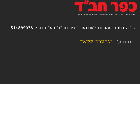
כל הזכויות שמורות לשבועון 'כפר חב"ד' בע"מ ח.פ. 514899038
פיתוח ע"י
TWIZZ DIGITAL