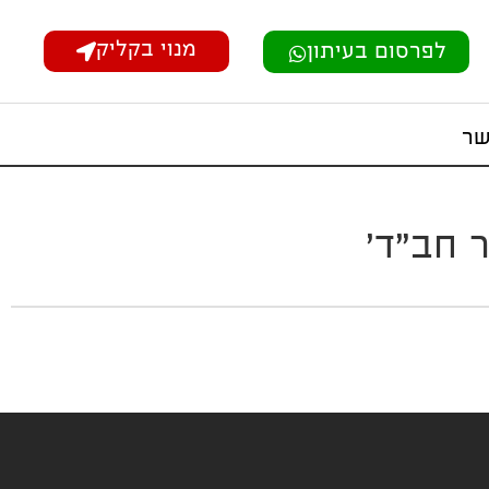
מנוי בקליק
לפרסום בעיתון
שר
 חב"ד'