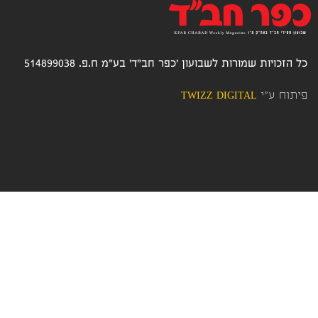
כל הזכויות שמורות לשבועון 'כפר חב"ד' בע"מ ח.פ. 514899038
פיתוח ע"י
TWIZZ DIGITAL