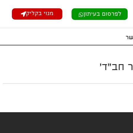
מנוי בקליק
לפרסום בעיתון
שר
 חב"ד'