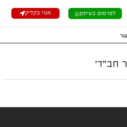
מנוי בקליק
לפרסום בעיתון
שר
 חב"ד'