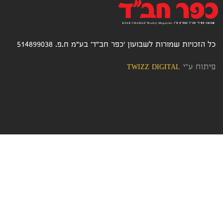
כל הזכויות שמורות לשבועון 'כפר חב"ד' בע"מ ח.פ. 514899038
פיתוח ע"י
TWIZZ DIGITAL