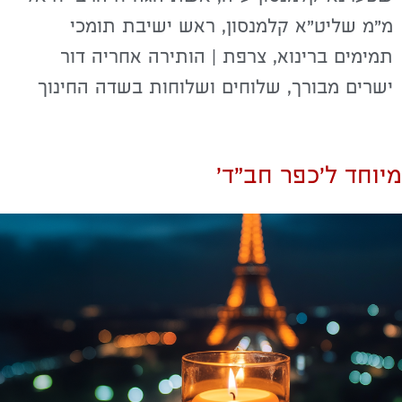
מ"מ שליט"א קלמנסון, ראש ישיבת תומכי
תמימים ברינוא, צרפת | הותירה אחריה דור
ישרים מבורך, שלוחים ושלוחות בשדה החינוך
מיוחד ל'כפר חב"ד'