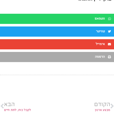
ווטסאפ
טוויטר
אימייל
הדפסה
הקודם
הבא
מבצע ארנון
לקבל כוח, לתת חיים