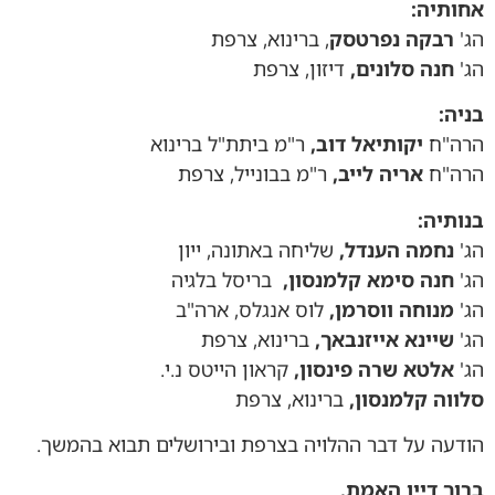
אחותיה:
הג'
רבקה נפרטסק
, ברינוא, צרפת
הג'
חנה סלונים,
דיזון, צרפת
בניה:
הרה"ח
יקותיאל דוב,
ר"מ ביתת"ל ברינוא
הרה"ח
אריה לייב,
ר"מ בבונייל, צרפת
בנותיה:
הג'
נחמה הענדל,
שליחה באתונה, ייון
הג'
חנה סימא קלמנסון,
בריסל בלגיה
הג'
מנוחה ווסרמן,
לוס אנגלס, ארה"ב
הג'
שיינא אייזנבאך,
ברינוא, צרפת
הג'
אלטא שרה פינסון,
קראון הייטס נ.י.
סלווה קלמנסון,
ברינוא, צרפת
הודעה על דבר ההלויה בצרפת ובירושלים תבוא בהמשך.
ברוך דיין האמת.